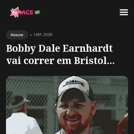
Search
•
for
1 SEP, 2025
Nascar
Blog
Bobby Dale Earnhardt
vai correr em Bristol...