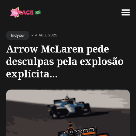
Search
•
for
4 AUG, 2025
Indycar
Blog
Arrow McLaren pede
desculpas pela explosão
explícita...