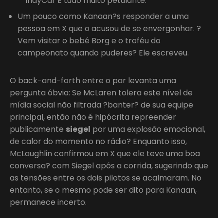
IndyCar É tudo muito petulante.
Um pouco como Kanaan?s responder a uma
pessoa em X que o acusou de se envergonhar. ?
Vem visitar o bebé Borg e o troféu do
campeonato quando puderes? Ele escreveu.
O back-and-forth entre o par levanta uma
pergunta óbvia: Se McLaren tolera este nível de
mídia social não filtrada ?banter? de sua equipe
principal, então não é hipócrita repreender
publicamente
siegel
por uma explosão emocional,
de calor do momento no rádio? Enquanto isso,
McLaughlin confirmou em X que ele teve uma boa
conversa? com Siegel após a corrida, sugerindo que
as tensões entre os dois pilotos se acalmaram. No
entanto, se o mesmo pode ser dito para Kanaan,
permanece incerto.