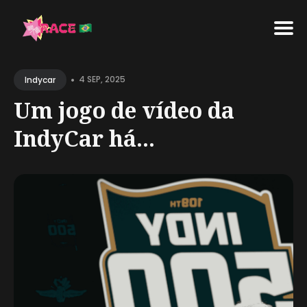
Search
•
for
4 SEP, 2025
Indycar
Blog
Um jogo de vídeo da
IndyCar há...