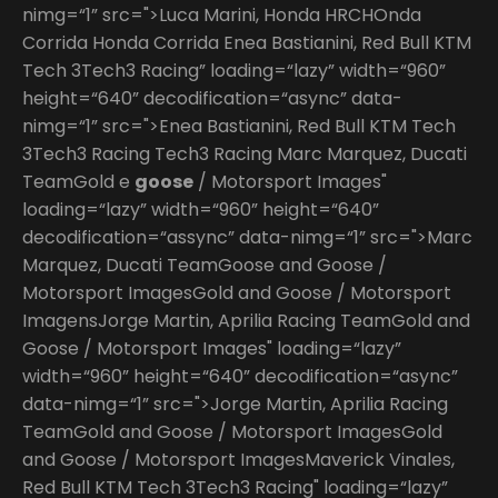
nimg=“1” src=">Luca Marini, Honda HRCHOnda
Corrida Honda Corrida Enea Bastianini, Red Bull KTM
Tech 3Tech3 Racing” loading=“lazy” width=“960”
height=“640” decodification=“async” data-
nimg=“1” src=">Enea Bastianini, Red Bull KTM Tech
3Tech3 Racing Tech3 Racing Marc Marquez, Ducati
TeamGold e
goose
/ Motorsport Images"
loading=“lazy” width=“960” height=“640”
decodification=“assync” data-nimg=“1” src=">Marc
Marquez, Ducati TeamGoose and Goose /
Motorsport ImagesGold and Goose / Motorsport
ImagensJorge Martin, Aprilia Racing TeamGold and
Goose / Motorsport Images" loading=“lazy”
width=“960” height=“640” decodification=“async”
data-nimg=“1” src=">Jorge Martin, Aprilia Racing
TeamGold and Goose / Motorsport ImagesGold
and Goose / Motorsport ImagesMaverick Vinales,
Red Bull KTM Tech 3Tech3 Racing" loading=“lazy”