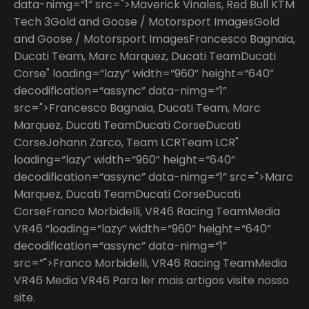
data-nimg=“1” src=">Maverick Vinales, Red Bull KTM
Tech 3Gold and Goose / Motorsport ImagesGold
and Goose / Motorsport ImagesFrancesco Bagnaia,
Ducati Team, Marc Marquez, Ducati TeamDucati
Corse" loading=“lazy” width=“960” height=“640”
decodification=“assync” data-nimg=“1”
src=">Francesco Bagnaia, Ducati Team, Marc
Marquez, Ducati TeamDucati CorseDucati
CorseJohann Zarco, Team LCRTeam LCR"
loading=“lazy” width=“960” height=“640”
decodification=“assync” data-nimg=“1” src=">Marc
Marquez, Ducati TeamDucati CorseDucati
CorseFranco Morbidelli, VR46 Racing TeamMedia
VR46 “loading=“lazy” width=“960” height=“640”
decodification=“assync” data-nimg=“1”
src=”">Franco Morbidelli, VR46 Racing TeamMedia
VR46 Media VR46 Para ler mais artigos visite nosso
site.