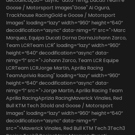
decodificação=“async” data-nimg, Ducati Team e
Goose / Motorsport Images"Gose" Ai Ogura,
Trackhouse RacingGold e Goose / Motorsport
Images" loading=“lazy” width=“960” height=“640”
decodification=“async” data-nimg=“1” src=">Marc
Marquez, Equipa Ducati Dorna DornaJohann Zarco,
Team LCRTeam LCR" loading=“lazy” width=“960”
height=“640” decodification=“async” data-
nimg=“1” src=">Johann Zarco, Team LCR Equipe
LCRTeam LCRJorge Martin, Aprilia Racing
TeamAprivia Racing" loading=“lazy” width=“960”
height=“640” decodification=“async” data-
nimg=“1” src=">Jorge Martin, Aprilia Racing Team
Aprilia RacingAprizia RacingMaverick Vinales, Red
Bull KTM Tech 3Gold and Goose / Motorsport
Images" loading=“lazy” width=“960” height=“640”
decodification=“async” data-nimg=“1”
src=">Maverick Vinales, Red Bull KTM Tech 3Tech3