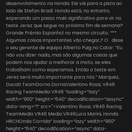
desenvolvimento na Honda. Ele vai para a pista ao
lado de Stefan Bradl. Honda está, no entanto,
esperando um passo mais significativo para vir no
teste Jerez que segue no próximo fim de semana?
Grande Prémio Espanhol no mesmo circuito. “**
Algumas coisas importantes vão chegar,? O disse
o seu gerente de equipa Alberto Puig no Catar. “Eu
não vou dizer nada, mas são algumas coisas que
podem nos ajudar a melhorar a moto, se eles
trabalham como esperamos. Então o teste em
Jerez será muito importante para nós.” Marquez,
Ducati TeamDorna DornaValentino Rossi, VR46
Racing TeamMedia VR46 “loading=“lazy”
width=“960” height=“640” decodification=“assync”
data-nimg=“1” src=">Valentino Rossi, VR46 Racing
TeamMedia VR46 Media VR46Luca Marini, Honda
HRCHOnda Corrida” loading=“lazy” width=“960”
height=“640” decodification=“async” data-