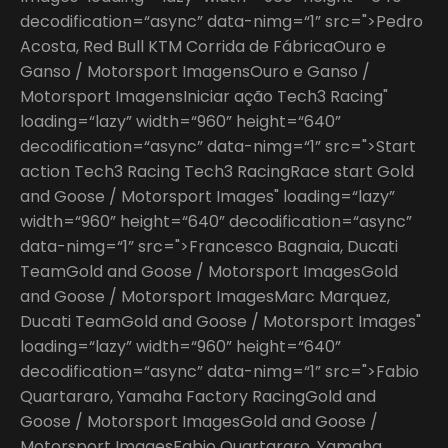
decodification=“async” data-nimg=“1” src=">Pedro
Acosta, Red Bull KTM Corrida de FábricaOuro e
Ganso / Motorsport ImagensOuro e Ganso /
Motorsport ImagensIniciar ação Tech3 Racing"
loading=“lazy” width=“960” height=“640”
decodification=“async” data-nimg=“1” src=">Start
action Tech3 Racing Tech3 RacingRace start Gold
and Goose / Motorsport Images" loading=“lazy”
width=“960” height=“640” decodification=“async”
data-nimg=“1” src=">Francesco Bagnaia, Ducati
TeamGold and Goose / Motorsport ImagesGold
and Goose / Motorsport ImagesMarc Marquez,
Ducati TeamGold and Goose / Motorsport Images"
loading=“lazy” width=“960” height=“640”
decodification=“async” data-nimg=“1” src=">Fabio
Quartararo, Yamaha Factory RacingGold and
Goose / Motorsport ImagesGold and Goose /
Motorsport ImagesFabio Quartararo, Yamaha