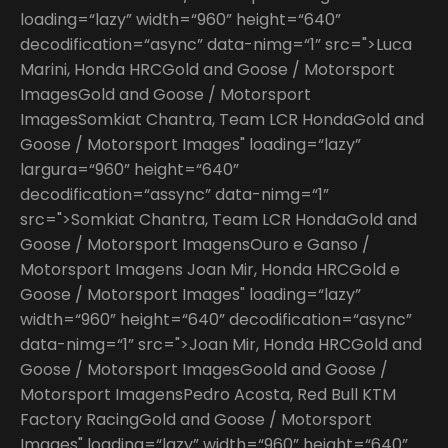
loading=“lazy” width=“960” height=“640”
decodification=“async” data-nimg=“1” src=">Luca
Marini, Honda HRCGold and Goose / Motorsport
ImagesGold and Goose / Motorsport
ImagesSomkiat Chantra, Team LCR HondaGold and
Goose / Motorsport Images" loading=“lazy”
largura=“960” height=“640”
decodification=“assync” data-nimg=“1”
src=">Somkiat Chantra, Team LCR HondaGold and
Goose / Motorsport ImagensOuro e Ganso /
Motorsport Imagens Joan Mir, Honda HRCGold e
Goose / Motorsport Images" loading=“lazy”
width=“960” height=“640” decodification=“async”
data-nimg=“1” src=">Joan Mir, Honda HRCGold and
Goose / Motorsport ImagesGoold and Goose /
Motorsport ImagensPedro Acosta, Red Bull KTM
Factory RacingGold and Goose / Motorsport
Images" loading=“lazy” width=“960” height=“640”