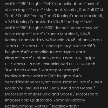
width=“960” height=“640” decodification=“async”
data-nimg=“1” src=">Maverick Vinales, Red Bull KTM
Tech 3Tech3 Racing Tech3 RacingFranco Morbidelli,
VR46 Racing TeamMedia VR46 “loading=“lazy”
width=“960” height=“639” decodification=“async”
data-nimg=“1” src=">Franco Morbidelli, VR46
Racing TeamMedia VR46 Media VR46Johann Zarco,
Team LCRTeam LCR” loading=“lazy” width=“960”
height=“640” decodification=“async” data-
nimg=“1” src=">Johann Zarco, Team LCR Equipe
LCRTeam LCREnea Bastianini, Red Bull KTM Tech
3Gold and Goose / Motorsport Images"
loading=“lazy” width=“960” height=“640”
decodification=“assync” data-nimg=“1” src=">Enea
Bastianini, Red Bull KTM Tech 3Gold and Goose /
Motorsport ImagesGold and Goose / Motorsport
ImagesFabio Quartararo, Yamaha Factory
RacingYamaha MotoGP" loading=“lazy”