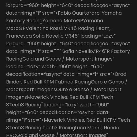
largura=“960” height=“640” decodificação=“async”
data-nimg=“1” src=">Fabio Quartararo, Yamaha
Factory RacingYamaha MotoGPYamaha
MotoGPValentino Rossi, VR46 Racing Team,
Francesca Sofia Novello VR46" loading=“Lazy”
largura=“960” height=“640” decodificação=“async”
data-nimg=“1” src=""""" Sofia Novello,“R46"R Factory
RacingGold and Goose / Motorsport Images”
loading=“lazy” width=“960” height=“640”
decodification=“async” data-nimg=“1” src=">Brad
Binder, Red Bull KTM Fábrica RacingOuro e Ganso /
Motorsport ImagensOuro e Ganso / Motorsport
ImagensMaverick Vinales, Red Bull KTM Tech
3Tech3 Racing" loading=“lazy” width=“960”
height=“640” decodification=“async” data-
nimg=“1” src=">Maverick Vinales, Red Bull KTM Tech
3Tech3 Racing Tech3 RacingLuca Marini, Honda
HRCGold and Goose / Motorsport Images"