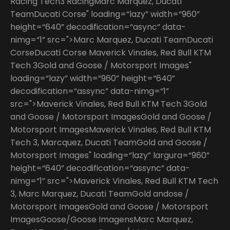
Racing Tech3 RacingMarc Marquez, Ducati
TeamDucati Corse" loading=“lazy” width=“960”
height=“640” decodification=“async” data-
nimg=“1” src=">Marc Marquez, Ducati TeamDucati
CorseDucati Corse Maverick Vinales, Red Bull KTM
Tech 3Gold and Goose / Motorsport Images"
loading=“lazy” width=“960” height=“640”
decodification=“assync” data-nimg=“1”
src=">Maverick Vinales, Red Bull KTM Tech 3Gold
and Goose / Motorsport ImagesGold and Goose /
Motorsport ImagesMaverick Vinales, Red Bull KTM
Tech 3, Marcquez, Ducati TeamGold and Goose /
Motorsport Images" loading=“lazy” largura=“960”
height=“640” decodification=“assync” data-
nimg=“1” src=">Maverick Vinales, Red Bull KTM Tech
3, Marc Marquez, Ducati TeamGold andose /
Motorsport ImagesGold and Goose / Motorsport
ImagesGoose/Goose ImagensMarc Marquez,