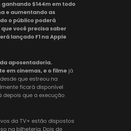
ia, ganhando $144m em todo
na e aumentando as
do o público poderá
o que você precisa saber
será lançado F1 na Apple
i da aposentadoria.
te em cinemas, e o filme
já
 desde que estreou na
almente ficará disponível
rá depois que a execução
tivos da TV+ estão dispostos
o na bilheteria. Dois de