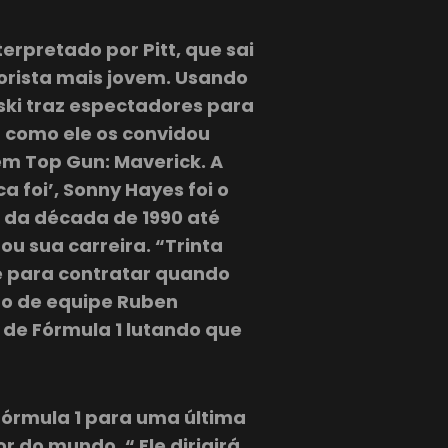
erpretado por Pitt, que sai
rista mais jovem. Usando
nski traz espectadores para
m como ele os convidou
em Top Gun: Maverick. A
a foi’, Sonny Hayes foi o
 da década de 1990 até
u sua carreira. “Trinta
e para contratar quando
ro de equipe Ruben
 de Fórmula 1 lutando que
Fórmula 1 para uma última
r do mundo. “ Ele dirigirá