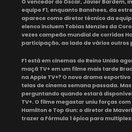
O vencedor do Oscar, Javier Bardem, in
equipe F1, enquanto Banshees, da estrel
aparece como diretor técnico da equi
elenco incluem Tobias Menzies da Coroa
vezes campeão mundial de corridas H
participação, ao lado de vários outros p
F1 está em cinemas do Reino Unido ago
maçã TV+ em um filme mais tarde Brad 
na Apple TV+? O novo drama esportivo 
telas de cinema semana passada. Mas o
perguntando quando estará disponível
TV+. O filme megastar uniu forças com 
Hamilton e Top Gun: o diretor de Maver
trazer a Fórmula 1 épica para multiplex