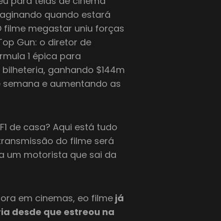
eu para telas de cinema
maginando quando estará
O filme megastar uniu forças
Top Gun: o diretor de
rmula 1 épica para
e bilheteria, ganhando $144m
de semana e aumentando as
F1 de casa? Aqui está tudo
transmissão do filme será
ta um motorista que sai da
fora em cinemas, eo filme
já
ia desde que estreou na