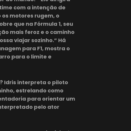
 time com a intenção de
o os motores rugem, o
obre que na Fórmula 1, seu
ão mais feroz e o caminho
ssa viajar sozinho.” Há
ctanagem para F1, mostra o
ro para o limite e
 Idris interpreta o piloto
aminho, estrelando como
entadoria para orientar um
nterpretado pelo ator