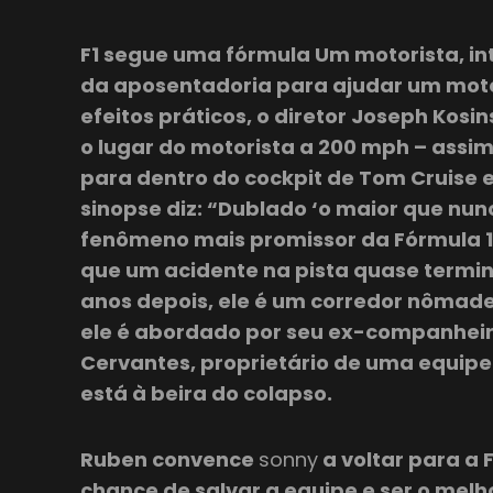
F1 segue uma fórmula Um motorista, int
da aposentadoria para ajudar um moto
efeitos práticos, o diretor Joseph Kosi
o lugar do motorista a 200 mph – assi
para dentro do cockpit de Tom Cruise 
sinopse diz: “Dublado ‘o maior que nunc
fenômeno mais promissor da Fórmula 1
que um acidente na pista quase termino
anos depois, ele é um corredor nômad
ele é abordado por seu ex-companhei
Cervantes, proprietário de uma equipe
está à beira do colapso.
Ruben convence
sonny
a voltar para a 
chance de salvar a equipe e ser o melho