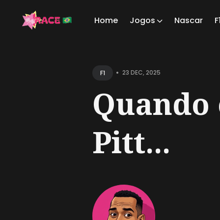
Home
Jogos
Nascar
F
Sear
for
•
23 DEC, 2025
F1
Blog
Quando o
Pitt...