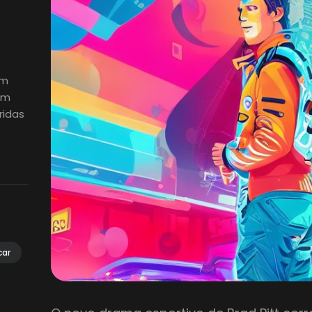
em
em
ridas
car