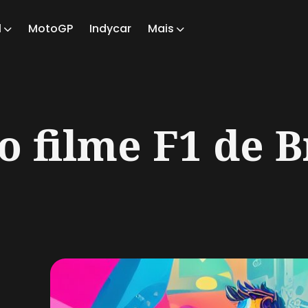
1
MotoGP
Indycar
Mais
ch
 filme F1 de 