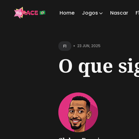
Home
Jogos
Nascar
F
Sear
for
•
23 JUN, 2025
F1
Blog
O que si