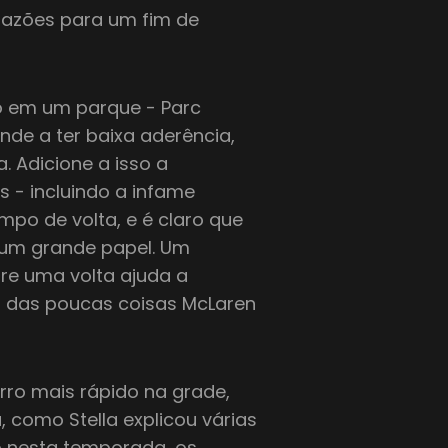
 razões para um fim de
ado em um parque - Parc
nde a ter baixa aderência,
. Adicione a isso a
 - incluindo a infame
po de volta, e é claro que
 um grande papel. Um
obre uma volta ajuda a
a das poucas coisas McLaren
ro mais rápido na grade,
 como Stella explicou várias
o nesta temporada, os