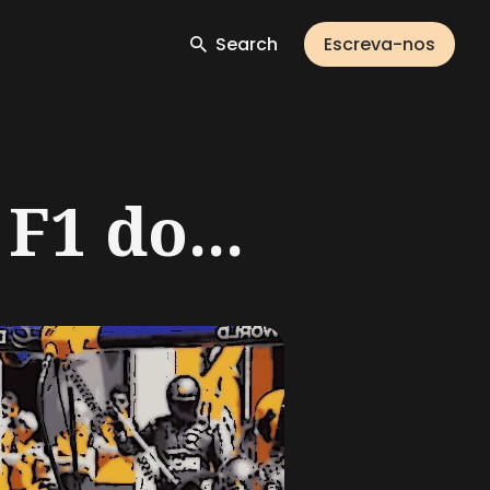
Search
Escreva-nos
F1 do...