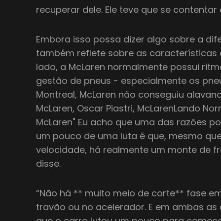
recuperar dele. Ele teve que se contentar
Embora isso possa dizer algo sobre a difer
também reflete sobre as características
lado, a McLaren normalmente possui ritmo
gestão de pneus - especialmente os pneu
Montreal, McLaren não conseguiu alavanc
McLaren, Oscar Piastri, McLarenLando Norri
McLaren" Eu acho que uma das razões por
um pouco de uma luta é que, mesmo que
velocidade, há realmente um monte de fr
disse.
“Não há ** muito meio de corte** fase e
travão ou no acelerador. E em ambas as 
que o carro lutou um pouco para começa