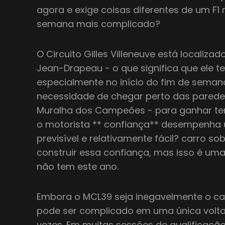
agora e exige coisas diferentes de um F1
semana mais complicado?
O Circuito Gilles Villeneuve está localiz
Jean-Drapeau - o que significa que ele te
especialmente no início do fim de semana
necessidade de chegar perto das paredes
Muralha dos Campeões - para ganhar tem
o motorista ** confiança** desempenha
previsível e relativamente fácil? carro s
construir essa confiança, mas isso é um
não tem este ano.
Embora o MCL39 seja inegavelmente o car
pode ser complicado em uma única volta,
vezes. Em muitas sessões de qualificaçã