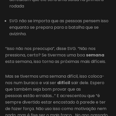
rodada
SVG não se importa que as pessoas pensem isso
enquanto se prepara para a batalha que se
avizinha.
“Isso não nos preocupa”, disse SVG. “Não nos
pressiona, certo? Se tivermos uma boa
semana
esta semana, isso torna as próximas mais difíceis.
Mas se tivermos uma semana difícil, isso coloca-
nos num buraco e vai ser
difícil
sair dele. Espero
que também seja bom provar que as
pessoas estão erradas…” E acrescentou que “é
sempre divertido estar encostado à parede e ter
de fazer força. Não uso isso como motivação nem
nada, mas é fixe ser o mais fraco… No ano passado,