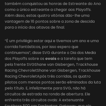
também conquistou as honras de Estreante do Ano
como o único estreante a chegar aos Playoffs.
Além disso, estas quatro vitórias dão-lhe uma
vantagem de 16 pontos sobre a zona de descida
para o início dos oitavos de final.
“É um privilégio estar aqui e tivemos um ano e uma
corrida fantásticos, por isso espero que
continuemos”, disse SVG durante o Dia dos Media
dos Playoffs sobre os
ovais
e a tarefa que tem
pela frente SVGShane van Gisbergen, Trackhouse
Racing ChevroletShane van Gisbergen, Trackhouse
Racing ChevroletApós três corridas, os quatro
pilotos com menos pontos serão eliminados da luta
pelo título. E, infelizmente para SVG, não há
circuitos de estrada na ronda de abertura. Ele
enfrenta três circuitos ovais: A extenuante
Southern 500 em Darlington, Gateway, que ele