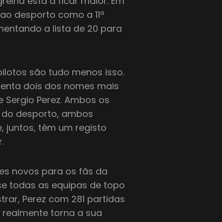
relha está a ficar maior. Em
e ao desporto como a 11ª
entando a lista de 20 para
pilotos são tudo menos isso.
esenta dois dos nomes mais
 e Sergio Perez. Ambos os
s do desporto, ambos
, juntos, têm um registo
.
s novos para os fãs da
ase todas as equipas de topo
trar, Perez com 281 partidas
 realmente torna a sua