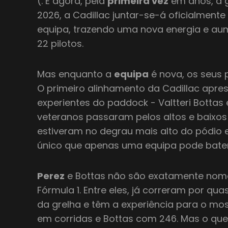
(. E agora, pela
primeira vez
em anos, a g
2026, a Cadillac juntar-se-á oficialment
equipa, trazendo uma nova energia e aum
22 pilotos.
Mas enquanto a
equipa
é nova, os seus 
O primeiro alinhamento da Cadillac apr
experientes do paddock - Valtteri Bottas
veteranos passaram pelos altos e baixo
estiveram no degrau mais alto do pódio e
único que apenas uma equipa pode bater
Perez
e Bottas não são exatamente nome
Fórmula 1. Entre eles, já correram por qu
da grelha e têm a experiência para o mos
em corridas e Bottas com 246. Mas o que