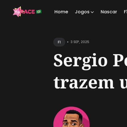
Home
Jogos
Nascar
F
Sear
for
•
3 SEP, 2025
F1
Blog
Sergio P
trazem u