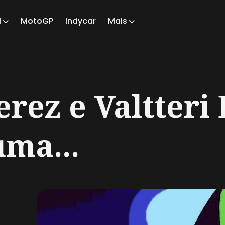
1
MotoGP
Indycar
Mais
ch
erez e Valtteri 
ma...