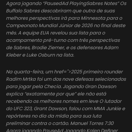
Agora jogando “PausedAd PlayingSabres Notes” Os
Buffalo Sabres descobriram que outra de suas
melhores perspectivas irá para Minnesota para o
Campeonato Mundial Júnior de 2026 no final deste
mês. A equipe EUA revelou sua lista para o
acampamento pré-turno com três perspectivas
de Sabres, Brodie Ziemer, e os defensores Adam
Kleber e Luke Osburn na lista.
Na quarta-feira, um href=">2025 primeiro rounder
Radim Mrtka foi um dos nove defesas selecionados
para jogar pela Checia. Jogando Gran Dawson
explica “exatamente por que” ele não está
recebendo os melhores nomes em leve O lutador
do UFC 323, Grant Dawson, falou com MMA Junkie e
repórteres no dia da mídia para sua luta
preliminar contra o cartão. Manuel Torres 7:30
Agora jogando PauseAd Jogando Kalen DeBoer