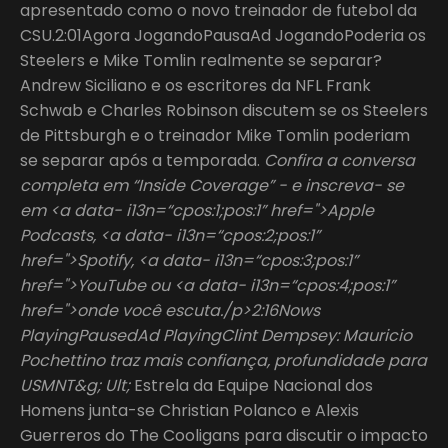
apresentado como o novo treinador de futebol da
CSU.2:01Agora JogandoPausaAd JogandoPoderia os
Steelers e Mike Tomlin realmente se separar?
Andrew Siciliano e os escritores da NFL Frank
Schwab e Charles Robinson discutem se os Steelers
de Pittsburgh e o treinador Mike Tomlin poderiam
se separar após a temporada.
Confira a conversa
completa em “Inside Coverage” - e inscreva- se
em <a data- i13n=“cpos:1;pos:1” href=">Apple
Podcasts, <a data- i13n=“cpos:2;pos:1”
href=">Spotify, <a data- i13n=“cpos:3;pos:1”
href=">YouTube ou <a data- i13n=“cpos:4;pos:1”
href=">onde você escuta./p>2:16Nows
PlayingPausedAd PlayingClint Dempsey: Mauricio
Pochettino traz mais confiança, profundidade para
USMNT&g; Ult;
Estrela da Equipe Nacional dos
Homens junta-se Christian Polanco e Alexis
Guerreros do The Cooligans para discutir o impacto