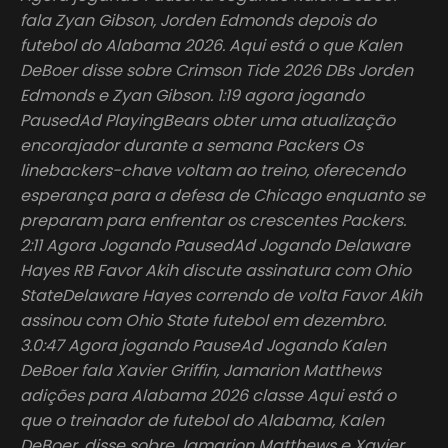
fala Zyan Gibson, Jorden Edmonds depois do
futebol do Alabama 2026. Aqui está o que Kalen
DeBoer disse sobre Crimson Tide 2026 DBs Jorden
Edmonds e Zyan Gibson. 1:19 agora jogando
PausedAd PlayingBears obter uma atualização
encorajador durante a semana Packers Os
linebackers-chave voltam ao treino, oferecendo
esperança para a defesa de Chicago enquanto se
preparam para enfrentar os crescentes Packers.
2:11 Agora Jogando PausedAd Jogando Delaware
Hayes RB Favor Akih discute assinatura com Ohio
StateDelaware Hayes correndo de volta Favor Akih
assinou com Ohio State futebol em dezembro.
3.0:47 Agora jogando PauseAd Jogando Kalen
DeBoer fala Xavier Griffin, Jamarion Matthews
adições para Alabama 2026 classe Aqui está o
que o treinador de futebol do Alabama, Kalen
DeBoer, disse sobre Jamarion Matthews e Xavier