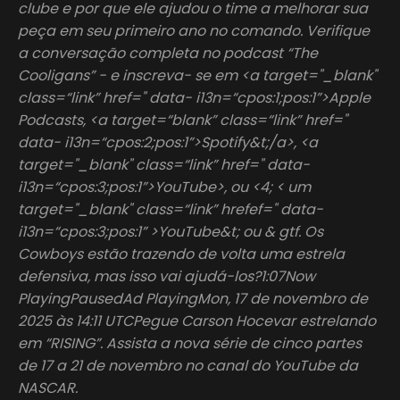
clube e por que ele ajudou o time a melhorar sua
peça em seu primeiro ano no comando. Verifique
a conversação completa no podcast “The
Cooligans” - e inscreva- se em <a target="_blank"
class=“link” href=" data- i13n=“cpos:1;pos:1”>Apple
Podcasts, <a target=“blank” class=“link” href="
data- i13n=“cpos:2;pos:1”>Spotify&t;/a>, <a
target="_blank" class=“link” href=" data-
i13n=“cpos:3;pos:1”>YouTube>, ou <4; < um
target="_blank" class=“link” hrefef=" data-
i13n=“cpos:3;pos:1” >YouTube&t; ou & gtf. Os
Cowboys estão trazendo de volta uma estrela
defensiva, mas isso vai ajudá-los?1:07Now
PlayingPausedAd PlayingMon, 17 de novembro de
2025 às 14:11 UTCPegue Carson Hocevar estrelando
em “RISING”. Assista a nova série de cinco partes
de 17 a 21 de novembro no canal do YouTube da
NASCAR.