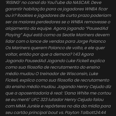
‘RISING’ no canal do YouTube da NASCAR. Deve
garantir habitação para os jogadores WNBA ficar
ou ir? Rookies e jogadores de curto prazo poderiam
ser os maiores perdedores se o WNBA removesse o
alojamento da equipe. Agora jogando “PausedAd
Playing” Aqui está como os Seatle Mariners devem
lidar com o lance de vendas para Jorge Polanco
Os Mariners querem Polanco de volta, e ele quer
voltar, então por que a demora? 1:43 Agora
Jogando PausedAd Jogando Luke Fickell explica
como sua filosofia de recrutamento do ensino
médio mudou O treinador de Wisconsin, Luke
Fickell, explica como sua filosofia de recrutamento
do ensino médio mudou. Jogando Henry Cejudo diz
que a aposentadoria é real: ‘Dana White me cortou
se eu menti’ UFC 323 lutador Henry Cejudo falou
com MMA Junkie e repórteres no dia da mídia para
seu cartão principal bout vs. Payton Talbott24:44