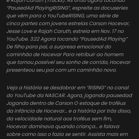
e Rajah Caruth (Trucks). Às 0h30 agora tocando
“PausedAd PlayingRISING”, espreite as docuseries
que vêm para o YouTubeRISING, uma série de
cinco partes com jovens estrelas Carson Hocevar,
Jesse Love e Rajah Caruth, estreia em Nov. 17 no
YouTube. 3:22 Agora tocando “PausedAd Playing”
De filho para pai, a surpresa emocional do
caminhão de Hocevar Para retribuir ao homem
que tornou possível seu sonho de corrida, Hocevar
presenteou seu pai com um caminhão novo.
Veja a história se desdobrar em “RISING” no canal
do YouTube da NASCAR. Agora, jogando pausedad
Jogando dentro de Carson O estoque de troféus
da infância de Hocevar… e a história por trás disso,
da velocidade natural aos troféus sem fim,
Hocevar dominava quando criança… e falava
sobre como isso o fazia se sentir. Assista mais em