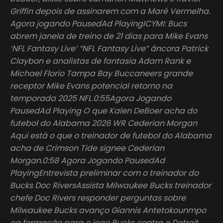
Griffin depois de assinarem com a Maré Vermelha.
Agora jogando PausedAd PlayingICYMI: Bucs
abrem janela de treino de 21 dias para Mike Evans
‘NFL Fantasy Live’ “NFL Fantasy Live” âncora Patrick
Claybon e analistas de fantasia Adam Rank e
Michael Florio Tampa Bay Buccaneers grande
receptor Mike Evans potencial retorno na
temporada 2025 NFL.0:55Agora Jogando
PausedAd Playing O que Kalen DeBoer acha do
futebol do Alabama 2026 WR Cederian Morgan
Aqui está o que o treinador de futebol do Alabama
acha de Crimson Tide signee Cederian
Morgan.0:58 Agora Jogando PausedAd
PlayingEntrevista preliminar com o treinador do
Bucks Doc RiversAssista Milwaukee Bucks treinador
chefe Doc Rivers responder perguntas sobre
Milwaukee Bucks avanço Giannis Antetokounmpo
ea formação para o jogo Bucks contra o Detroit