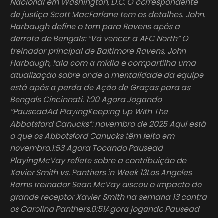
Nacional em Washington, D.C. O correspondente
de justiça Scott MacFarlane tem os detalhes. John.
Harbaugh define o tom para Ravens após a
derrota de Bengals: “Vá vencer a AFC North” O
treinador principal de Baltimore Ravens, John
Harbaugh, fala com a mídia e compartilha uma
atualização sobre onde a mentalidade da equipe
está após a perda de Ação de Graças para as
Bengals Cincinnati. 1:00 Agora Jogando
“PauseadAd PlayingKeeping Up With The
Abbotsford Canucks”: novembro de 2025 Aqui está
o que os Abbotsford Canucks têm feito em
novembro.1:53 Agora Tocando Pausead
PlayingMcVay reflete sobre a contribuição de
Xavier Smith vs. Panthers in Week 13Los Angeles
Rams treinador Sean McVay discou o impacto do
grande receptor Xavier Smith na semana 13 contra
os Carolina Panthers.0:51Agora jogando Pausead