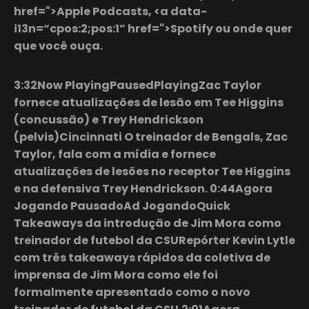
href=">Apple Podcasts, <a data-
i13n=“cpos:2;pos:1” href=">Spotify ou onde quer
que você ouça.
3:32Now PlayingPausedPlayingZac Taylor
fornece atualizações de lesão em Tee Higgins
(concussão) e Trey Hendrickson
(pelvis)Cincinnati O treinador de Bengals, Zac
Taylor, fala com a mídia e fornece
atualizações de lesões no receptor Tee Higgins
e na defensiva Trey Hendrickson. 0:44Agora
Jogando PausadoAd JogandoQuick
Takeaways da introdução de Jim Mora como
treinador de futebol da CSURepórter Kevin Lytle
com três takeaways rápidos da coletiva de
imprensa de Jim Mora como ele foi
formalmente apresentado como o novo