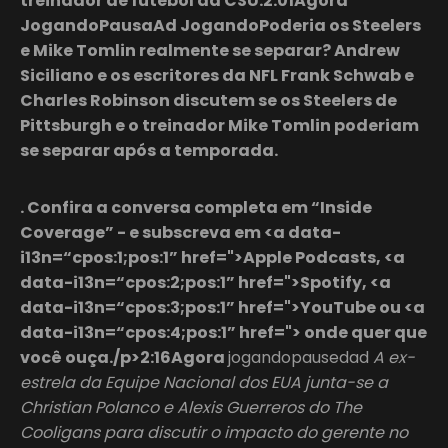
treinador de futebol da CSU.2:01Agora
JogandoPausaAd JogandoPoderia os Steelers
e Mike Tomlin realmente se separar? Andrew
Siciliano e os escritores da NFL Frank Schwab e
Charles Robinson discutem se os Steelers de
Pittsburgh e o treinador Mike Tomlin poderiam
se separar após a temporada.
. Confira a conversa completa em “Inside
Coverage” - e subscreva em <a data-
i13n=“cpos:1;pos:1” href=">Apple Podcasts, <a
data-i13n=“cpos:2;pos:1” href=">Spotify, <a
data-i13n=“cpos:3;pos:1” href=">YouTube ou <a
data-i13n=“cpos:4;pos:1” href="> onde quer que
você ouça./p>2:16Agora
jogandopausedad
A ex-
estrela da Equipe Nacional dos EUA junta-se a
Christian Polanco e Alexis Guerreros do The
Cooligans para discutir o impacto do gerente no