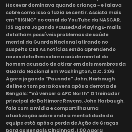
Hocevar dominava quando criança - e falava
sobre como isso o fazia se sentir. Assista mais
em “RISING” no canal do YouTube da NASCAR.
1:15 agora Jogando PausedAd PlayingE-mails
detalham possíveis problemas de saúde
mental da Guarda Nacional atirando no
suspeito CBS As notícias estão aprendendo
novos detalhes sobre a saúde mental do
homem acusado de atirar em dois membros da
Guarda Nacional em Washington, D.C. 3:06
Agora jogando “Pausado” John. Harbaugh
define o tom para Ravens após a derrota de
Bengals: “Vá vencer a AFC North” O treinador
principal de Baltimore Ravens, John Harbaugh,
fala com a mídia e compartilha uma
atualização sobre onde a mentalidade da
equipe está após a perda de Ação de Graças
para as Bengals Cincinnati. 1:00 Agora