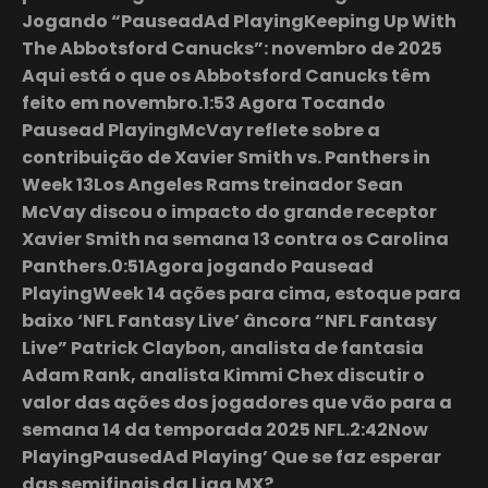
Jogando “PauseadAd PlayingKeeping Up With
The Abbotsford Canucks”: novembro de 2025
Aqui está o que os Abbotsford Canucks têm
feito em novembro.1:53 Agora Tocando
Pausead PlayingMcVay reflete sobre a
contribuição de Xavier Smith vs. Panthers in
Week 13Los Angeles Rams treinador Sean
McVay discou o impacto do grande receptor
Xavier Smith na semana 13 contra os Carolina
Panthers.0:51Agora jogando Pausead
PlayingWeek 14 ações para cima, estoque para
baixo ‘NFL Fantasy Live’ âncora “NFL Fantasy
Live” Patrick Claybon, analista de fantasia
Adam Rank, analista Kimmi Chex discutir o
valor das ações dos jogadores que vão para a
semana 14 da temporada 2025 NFL.2:42Now
PlayingPausedAd Playing’ Que se faz esperar
das semifinais da Liga MX?