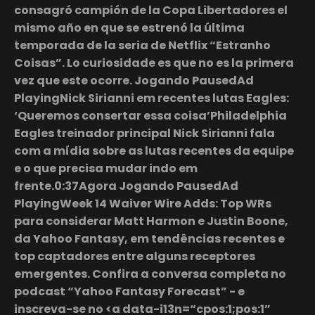
consagró campión de la Copa Libertadores el
mismo año en que se estrenó la última
temporada de la seria de Netflix “Estranho
Coisas”. Lo curiosidade es que no es la primera
vez que este ocorre. Jogando PausedAd
PlayingNick Sirianni em recentes lutas Eagles:
‘Queremos consertar essa coisa’Philadelphia
Eagles treinador principal Nick Sirianni fala
com a mídia sobre as lutas recentes da equipe
e o que precisa mudar indo em
frente.0:37Agora Jogando PausedAd
PlayingWeek 14 Waiver Wire Adds: Top WRs
para considerar Matt Harmon e Justin Boone,
da Yahoo Fantasy, em tendências recentes e
top captadores entre alguns receptores
emergentes. Confira a conversa completa no
podcast “Yahoo Fantasy Forecast” - e
inscreva-se no <a data-i13n=“cpos:1;pos:1”