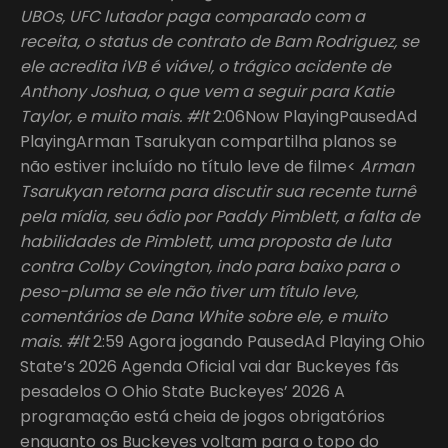
UBOs, UFC lutador paga comparado com a
receita, o status de contrato de Bam Rodriguez, se
ele acredita iVB é viável, o trágico acidente de
Anthony Joshua, o que vem a seguir para Katie
Taylor, e muito mais. #lt
2:06Now PlayingPausedAd
PlayingArman Tsarukyan compartilha planos se
não estiver incluído no título leve de filme<
Arman
Tsarukyan retorna para discutir sua recente turnê
pela mídia, seu ódio por Paddy Pimblett, a falta de
habilidades de Pimblett, uma proposta de luta
contra Colby Covington, indo para baixo para o
peso-pluma se ele não tiver um título leve,
comentários de Dana White sobre ele, e muito
mais. #lt
2:59 Agora jogando PausedAd Playing Ohio
State’s 2026 Agenda Oficial vai dar Buckeyes fãs
pesadelos O Ohio State Buckeyes’ 2026 A
programação está cheia de jogos obrigatórios
enquanto os Buckeyes voltam para o topo do