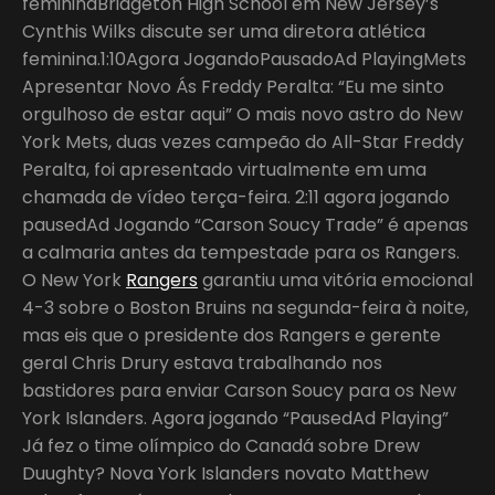
femininaBridgeton High School em New Jersey’s
Cynthis Wilks discute ser uma diretora atlética
feminina.1:10Agora JogandoPausadoAd PlayingMets
Apresentar Novo Ás Freddy Peralta: “Eu me sinto
orgulhoso de estar aqui” O mais novo astro do New
York Mets, duas vezes campeão do All-Star Freddy
Peralta, foi apresentado virtualmente em uma
chamada de vídeo terça-feira. 2:11 agora jogando
pausedAd Jogando “Carson Soucy Trade” é apenas
a calmaria antes da tempestade para os Rangers.
O New York
Rangers
garantiu uma vitória emocional
4-3 sobre o Boston Bruins na segunda-feira à noite,
mas eis que o presidente dos Rangers e gerente
geral Chris Drury estava trabalhando nos
bastidores para enviar Carson Soucy para os New
York Islanders. Agora jogando “PausedAd Playing”
Já fez o time olímpico do Canadá sobre Drew
Duughty? Nova York Islanders novato Matthew