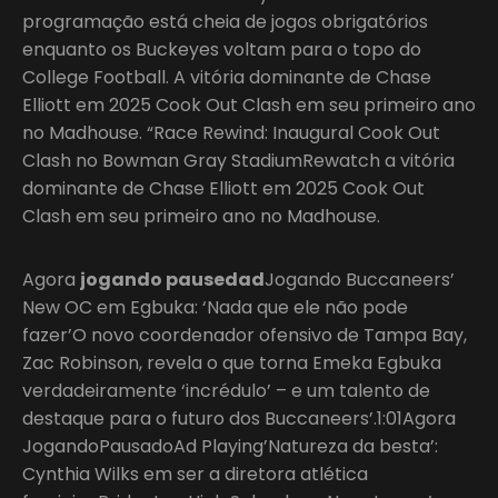
programação está cheia de jogos obrigatórios
enquanto os Buckeyes voltam para o topo do
College Football. A vitória dominante de Chase
Elliott em 2025 Cook Out Clash em seu primeiro ano
no Madhouse. “Race Rewind: Inaugural Cook Out
Clash no Bowman Gray StadiumRewatch a vitória
dominante de Chase Elliott em 2025 Cook Out
Clash em seu primeiro ano no Madhouse.
Agora
jogando pausedad
Jogando Buccaneers’
New OC em Egbuka: ‘Nada que ele não pode
fazer’O novo coordenador ofensivo de Tampa Bay,
Zac Robinson, revela o que torna Emeka Egbuka
verdadeiramente ‘incrédulo’ – e um talento de
destaque para o futuro dos Buccaneers’.1:01Agora
JogandoPausadoAd Playing’Natureza da besta’:
Cynthia Wilks em ser a diretora atlética