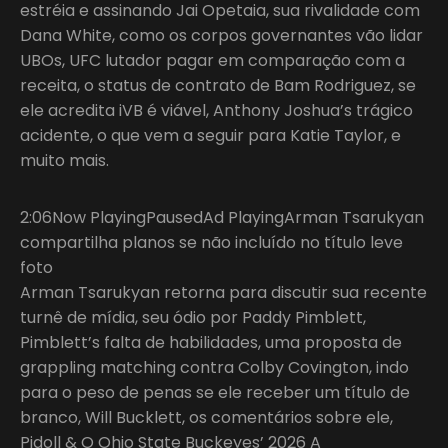
estréia e assinando Jai Opetaia, sua rivalidade com
Dana White, como os corpos governantes vão lidar
UBOs, UFC lutador pagar em comparação com a
receita, o status de contrato de Bam Rodriguez, se
ele acredita iVB é viável, Anthony Joshua’s trágico
acidente, o que vem a seguir para Katie Taylor, e
muito mais.
2:06Now PlayingPausedAd PlayingArman Tsarukyan
compartilha planos se não incluído no título leve
foto
Arman Tsarukyan retorna para discutir sua recente
turnê de mídia, seu ódio por Paddy Pimblett,
Pimblett’s falta de habilidades, uma proposta de
grappling matching contra Colby Covington, indo
para o peso de penas se ele receber um título de
branco, Will Bucklett, os comentários sobre ele,
Pidoll & O Ohio State Buckeyes’ 2026 A