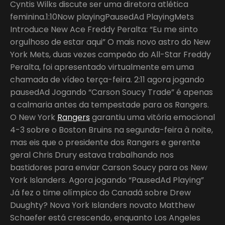
Cyntis Wilks discute ser uma diretora atlética
feminina.1:10Now playingPausedAd PlayingMets
Introduce New Ace Freddy Peralta: “Eu me sinto
orgulhoso de estar aqui” O mais novo astro do New
York Mets, duas vezes campeão do All-Star Freddy
Peralta, foi apresentado virtualmente em uma
chamada de vídeo terça-feira. 2:11 agora jogando
pausedAd Jogando “Carson Soucy Trade” é apenas
a calmaria antes da tempestade para os Rangers.
O New York
Rangers
garantiu uma vitória emocional
4-3 sobre o Boston Bruins na segunda-feira à noite,
mas eis que o presidente dos Rangers e gerente
geral Chris Drury estava trabalhando nos
bastidores para enviar Carson Soucy para os New
York Islanders. Agora jogando “PausedAd Playing”
Já fez o time olímpico do Canadá sobre Drew
Duughty? Nova York Islanders novato Matthew
Schaefer está crescendo, enquanto Los Angeles