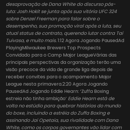
desaprovação de Dana White do discurso pós-
luta: Josh Hokit se junta após sua vitória UFC 324
sobre Denzel Freeman para falar sobre o
desempenho, sua promoção viral após a luta, seu
atual status de contrato, querendo lutar contra Tai
Tuivasa, e muito mais.
1:12 Agora Jogando PausedAd
PlayingMilwaukee Brewers Top Prospects
Convidado para o Camp Major LeagueVárias das
principais perspectivas da organização terão uma
visão precoce da vida de grande liga depois de
receber convites para o acampamento Major
League nesta primavera.2:20 Agora Jogando
PausedAd Jogando Eddie Hearn: ‘Zuffa Boxing
estreia não tinha ambição’
Eddie Hearn está de
volta no estúdio para quebrar histórias do mundo
do boxe, incluindo a estréia do Zuffa Boxing e
assinando Jai Opetaia, sua rivalidade com Dana
White, como os corpos governantes vão lidar com