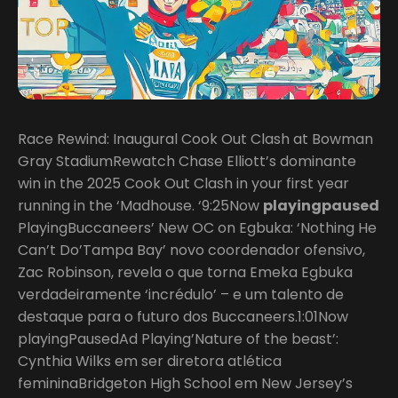
Race Rewind: Inaugural Cook Out Clash at Bowman
Gray StadiumRewatch Chase Elliott’s dominante
win in the 2025 Cook Out Clash in your first year
running in the ‘Madhouse. ‘9:25Now
playingpaused
PlayingBuccaneers’ New OC on Egbuka: ‘Nothing He
Can’t Do’Tampa Bay’ novo coordenador ofensivo,
Zac Robinson, revela o que torna Emeka Egbuka
verdadeiramente ‘incrédulo’ – e um talento de
destaque para o futuro dos Buccaneers.1:01Now
playingPausedAd Playing’Nature of the beast’:
Cynthia Wilks em ser diretora atlética
femininaBridgeton High School em New Jersey’s