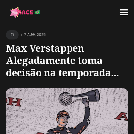
Search
•
for
7 AUG, 2025
F1
Blog
Max Verstappen
Alegadamente toma
decisão na temporada...