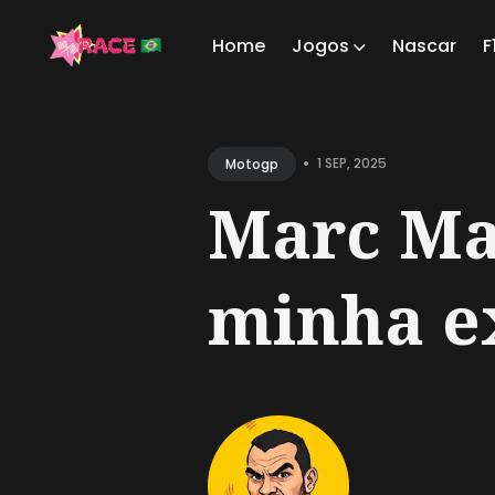
Home
Jogos
Nascar
F
Sear
for
•
1 SEP, 2025
Motogp
Blog
Marc Ma
minha ex