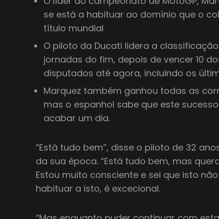
O líder do campeonato de MotoGP, Mar
se está a habituar ao domínio que o co
título mundial
O piloto da Ducati lidera a classificaçã
jornadas do fim, depois de vencer 10 d
disputados até agora, incluindo os últi
Marquez também ganhou todas as corri
mas o espanhol sabe que este sucesso
acabar um dia.
“Está tudo bem”, disse o piloto de 32 anos
da sua época. “Está tudo bem, mas quer
Estou muito consciente e sei que isto nã
habituar a isto, é excecional.
“Mas enquanto puder continuar com esta i