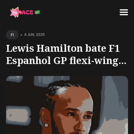
Search
•
for
4 JUN, 2025
F1
Blog
Lewis Hamilton bate F1
Espanhol GP flexi-wing...