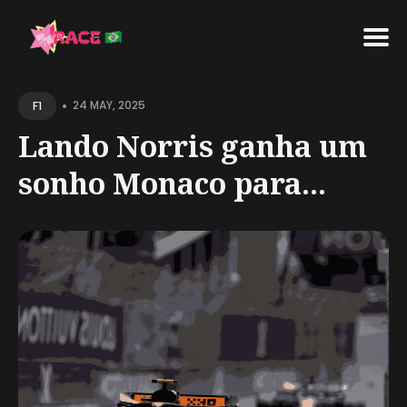
Search
•
for
24 MAY, 2025
F1
Blog
Lando Norris ganha um
sonho Monaco para...