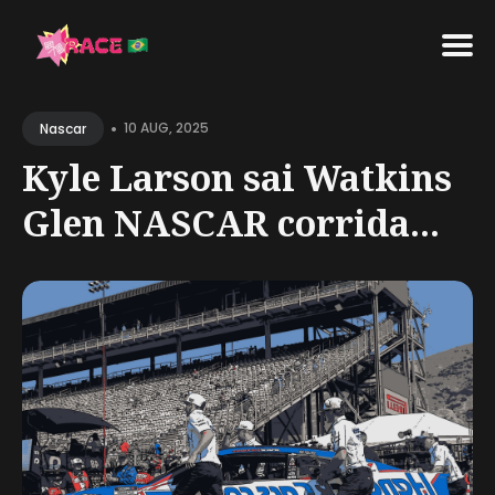
Search
•
for
10 AUG, 2025
Nascar
Blog
Kyle Larson sai Watkins
Glen NASCAR corrida...