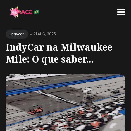
Search
•
for
21 AUG, 2025
Indycar
Blog
IndyCar na Milwaukee
Mile: O que saber...