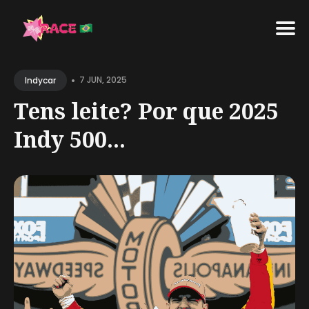
Search
•
for
7 JUN, 2025
Indycar
Blog
Tens leite? Por que 2025
Indy 500...