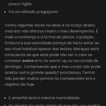
pouco rígido
Foi um sábado preguiçoso!
Tenho algumas dores no dedo e no braço direito,
mas isso não afectou muito o meu desempenho. É
mais a confiança e a forma de pilotar; a posição…
Embora a sua velocidade pareça de facto estar ao
seu nível habitual apesar das lesões, Marquez está
consciente de que este pode não ser o caso se
cometer
outro
erro no warm-up ou na corrida de
domingo… Compreendo que o meu corpo não pode
aceitar outra grande queda,? proclamou. Tentar
não perder muitos pontos no campeonato era o
objetivo de hoje.
E amanhã será a mesma mentalidade
Se alguém for mais rápido do que nós, vou aceitá-