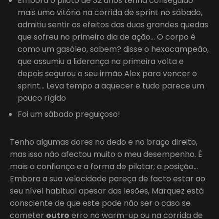
Embora o piloto de 32 anos tenha conseguido
mais uma vitória na corrida de sprint no sábado,
admitiu sentir os efeitos das duas grandes quedas
que sofreu no primeiro dia de ação… O corpo é
como um gasóleo, sabem? disse o hexacampeão,
que assumiu a liderança na primeira volta e
depois segurou o seu irmão Alex para vencer o
sprint… Leva tempo a aquecer e tudo parece um
pouco rígido
Foi um sábado preguiçoso!
Tenho algumas dores no dedo e no braço direito,
mas isso não afectou muito o meu desempenho. É
mais a confiança e a forma de pilotar; a posição…
Embora a sua velocidade pareça de facto estar ao
seu nível habitual apesar das lesões, Marquez está
consciente de que este pode não ser o caso se
cometer
outro
erro no warm-up ou na corrida de