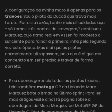
A configuração da minha moto é apenas para os
travões
. Sou o piloto da Ducati que trava mais
tarde… Por essa razão, tenho mais dificuldades aqui
- só temos três pontos de travagem,? continuou
Marquez, cujo ritmo real em Assen foi modesto o
suficiente para falhar a primeira linha pela segunda
vez esta época. Mas é aí que os pilotos
normalmente ultrapassam, pelo que é aí que me
concentro em ser preciso e travar de forma
correta.
E eu apenas gerencio todos os pontos fracos…
Leia também:
motogp
GP da Holanda: Marc
Marquez bate o irmão no último sprint Para ler
mais artigos visite a nossa página sobre a
abordagem de Marc Marquez ao MotoGP GP da
Holanda O líder do campeonato de MotoGP,