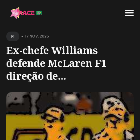
Search
•
for
17 NOV, 2025
F1
Blog
Ex-chefe Williams
defende McLaren F1
direção de...