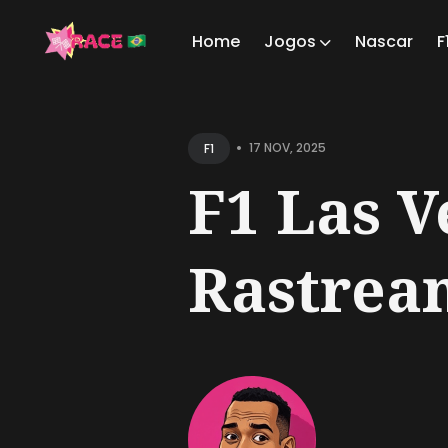
Home
Jogos
Nascar
F
Sear
for
•
17 NOV, 2025
F1
Blog
F1 Las 
Rastrean