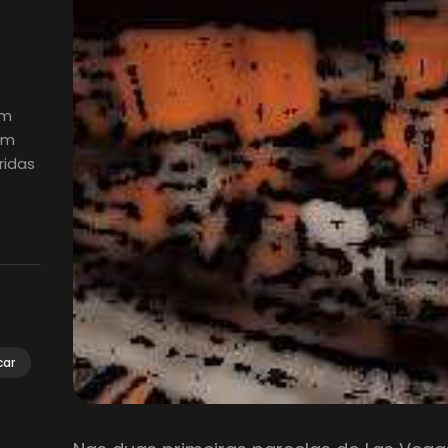
em
em
ridas
car