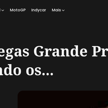
1
MotoGP
Indycar
Mais
ch
Vegas Grande P
do os...