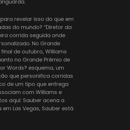
vanguarda.
 para revelar isso do que em
adas do mundo? “Diretor da
eira corrida seguida onde
rsonalizado. No Grande
final de outubro, Williams
uanto no Grande Prêmio de
o por Words? esquema, um
ão que personifica corridas
ico de um tipo que entrega
ssociam com Williams e
tos aqui: Sauber acena a
a em Las Vegas, Sauber está