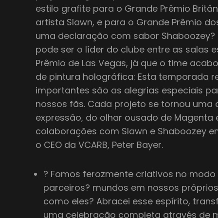
estilo grafite para o Grande Prêmio Bri
artista Slawn, e para o Grande Prêmio d
uma declaração com sabor Shaboozey? 
pode ser o líder do clube entre as salas 
Prêmio de Las Vegas, já que o time acab
de pintura holográfica: Esta temporada 
importantes são as alegrias especiais p
nossos fãs. Cada projeto se tornou uma 
expressão, do olhar ousado de Magenta 
colaborações com Slawn e Shaboozey em S
o CEO da VCARB, Peter Bayer.
? Fomos ferozmente criativos no mod
parceiros? mundos em nossos próprios,
como eles? Abracei esse espírito, tra
uma celebração completa através de m