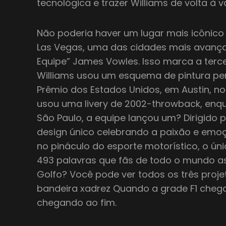
tecnológica e trazer Williams de volta à 
Não poderia haver um lugar mais icônico
Las Vegas, uma das cidades mais avanç
Equipe” James Vowles. Isso marca a terc
Williams usou um esquema de pintura pe
Prêmio dos Estados Unidos, em Austin, no 
usou uma livery de 2002-throwback, enq
São Paulo, a equipe lançou um? Dirigid
design único celebrando a paixão e emoç
no pináculo do esporte motorístico, o ún
493 palavras que fãs de todo o mundo a
Golfo? Você pode ver todos os três proje
bandeira xadrez Quando a grade F1 cheg
chegando ao fim.