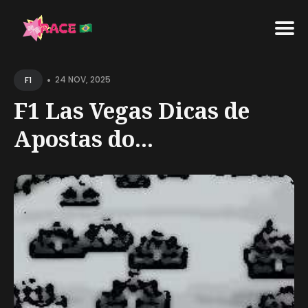
Search
•
for
24 NOV, 2025
F1
Blog
F1 Las Vegas Dicas de
Apostas do...