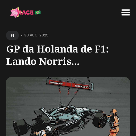
Search
•
for
30 AUG, 2025
F1
Blog
GP da Holanda de F1:
Lando Norris...