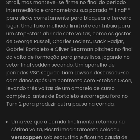
Stroll, mas manteve-se firme no final do período
intermediário e cronometrou sua parada ** final**
para slicks corretamente para bloquear o terceiro
lugar. Uma faixa molhada limítrofe contribuiu para
um stop-start abrindo sete voltas, como os gostos
de George Russell, Charles Leclerc, Isack Hadjar,
Gabriel Bortoleto e Oliver Bearman pitched no final
da volta de formação para pneus lisos, jogando no
setor final sodden secando. Um aparelho de
períodos VSC seguido; Liam Lawson descascou-se
com danos após um confronto com Esteban Ocon,
levando três voltas de um amarelo de curso
completo, antes de Bortoleto escorregou fora no
Turn 2 para produzir outra pausa na corrida.
Uma vez que a corrida finalmente retomou na
sétima volta, Piastri imediatamente colocou
verstappen
sob escrutínio e ficou na cauda de