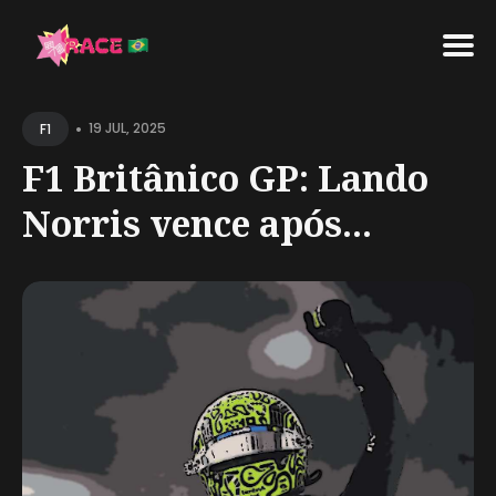
Search
•
for
19 JUL, 2025
F1
Blog
F1 Britânico GP: Lando
Norris vence após...