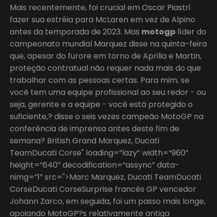
Mais recentemente, foi crucial em Oscar Piastri
fazer sua estréia para McLaren em vez de Alpino
antes da temporada de 2023. Mas
motogp
líder do
campeonato mundial Marquez disse na quinta-feira
que, apesar do furore em torno de Aprilia e Martin,
proteção contratual não requer nada mais do que
trabalhar com as pessoas certas. Para mim, se
você tem uma equipe profissional ao seu redor - ou
seja, gerente e a equipe - você está protegido o
suficiente,? disse o seis vezes campeão MotoGP na
conferência de imprensa antes deste fim de
semana? British Grand Marquez, Ducati
TeamDucati Corse" loading=“lazy” width=“960”
height=“640” decodification=“assync” data-
nimg=“1” src=">Marc Marquez, Ducati TeamDucati
CorseDucati CorseSurprise francês GP vencedor
Johann Zarco, em seguida, foi um passo mais longe,
apoiando MotoGP?s relativamente antiga