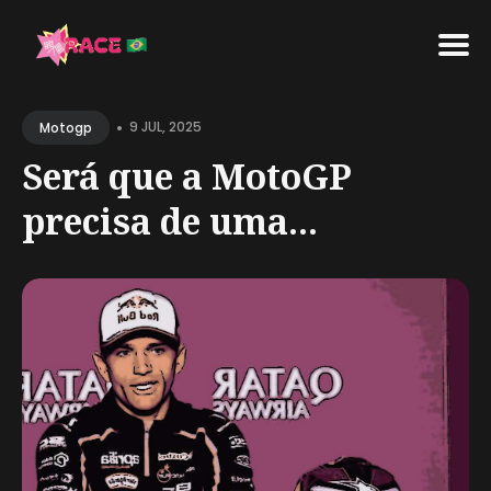
Search
•
for
9 JUL, 2025
Motogp
Blog
Será que a MotoGP
precisa de uma...