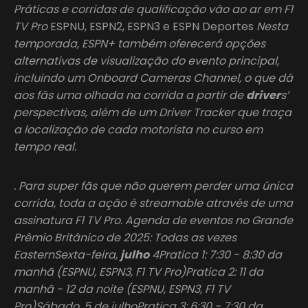
Práticas e corridas de qualificação vão ao ar em F1
TV Pro
ESPNU, ESPN2, ESPN3 e ESPN Deportes
Nesta
temporada, ESPN+ também oferecerá opções
alternativas de visualização do evento principal,
incluindo um Onboard Cameras Channel, o que dá
aos fãs uma olhada na corrida a partir de
driver
s’
perspectivas, além de um Driver Tracker que traça
a localização de cada motorista no curso em
tempo real.
. Para super fãs que não querem perder uma única
corrida, toda a ação é streamable através de uma
assinatura F1 TV Pro. Agenda de eventos no Grande
Prêmio Britânico de 2025: Todas as vezes
EasternSexta-feira,
julho
4Pratica 1: 7:30 - 8:30 da
manhã (ESPNU, ESPN3, F1 TV Pro)Pratica 2: 11 da
manhã - 12 da noite (ESPNU, ESPN3, F1 TV
Pro)Sábado, 5 de julhoPratica 3: 6:30 - 7:30 da