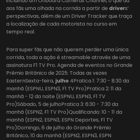
incluindo um Onboard Cameras Channel, o que dá
aos fãs uma olhada na corrida a partir de
driver
s’
perspectivas, além de um Driver Tracker que traça
a localização de cada motorista no curso em
tempo real.
Para super fãs que não querem perder uma única
corrida, toda a ação é streamable através de uma
assinatura F1 TV Pro. Agenda de eventos no Grande
Prêmio Britânico de 2025: Todas as vezes
EasternSexta-feira,
julho
4Pratica 1: 7:30 - 8:30 da
manhã (ESPNU, ESPN3, F1 TV Pro)Pratica 2: 11 da
manhã - 12 da noite (ESPNU, ESPN3, F1 TV
Pro)Sábado, 5 de julhoPratica 3: 6:30 - 7:30 da
manhã (ESPN2, F1 TV Pro)Qualificando: 10 - 11 da
manhã (ESPN2, ESPN3, ESPN Deportes, F1 TV
Pro)Domingo, 6 de julho do Grande Prêmio
Britânico, 10 da manhã (ESPN2, ESPN3, ESPN