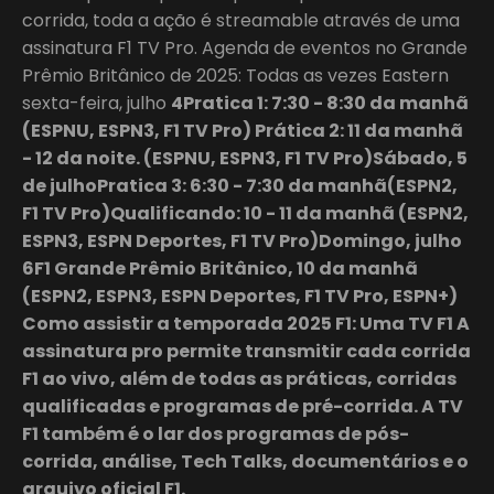
corrida, toda a ação é streamable através de uma
assinatura F1 TV Pro. Agenda de eventos no Grande
Prêmio Britânico de 2025: Todas as vezes Eastern
sexta-feira, julho
4Pratica 1: 7:30 - 8:30 da manhã
(ESPNU, ESPN3, F1 TV Pro) Prática 2: 11 da manhã
- 12 da noite. (ESPNU, ESPN3, F1 TV Pro)Sábado, 5
de julhoPratica 3: 6:30 - 7:30 da manhã(ESPN2,
F1 TV Pro)Qualificando: 10 - 11 da manhã (ESPN2,
ESPN3, ESPN Deportes, F1 TV Pro)Domingo, julho
6F1 Grande Prêmio Britânico, 10 da manhã
(ESPN2, ESPN3, ESPN Deportes, F1 TV Pro, ESPN+)
Como assistir a temporada 2025 F1: Uma TV F1 A
assinatura pro permite transmitir cada corrida
F1 ao vivo, além de todas as práticas, corridas
qualificadas e programas de pré-corrida. A TV
F1 também é o lar dos programas de pós-
corrida, análise, Tech Talks, documentários e o
arquivo oficial F1.