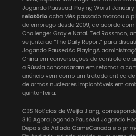
Jogando Pausead Playing Worst January
relatório
acha Mês passado marcou o pio
de emprego desde 2009, de acordo com u
Challenger Gray e Natal. Ted Rossman, ana
se junta ao “The Daily Report” para discut
Jogando PausedAd PlayingA administraçã
China em conversações de controle de a
a Rússia concordaram em retomar a comun
anúncio vem como um tratado crítico de
de armas nucleares implantáveis em amb
quinta-feira.
CBS Notícias de Weijia Jiang, correspond
3:16 Agora jogando PauseAd Jogando Hoc
Depois do Adiado GameCanada e o prime