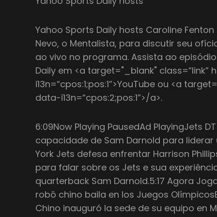
Yahoo Sports Daily hosts
Yahoo Sports Daily hosts Caroline Fenton 
Nevo, o Mentalista, para discutir seu ofíc
ao vivo no programa. Assista ao episódi
Daily em <a target="_blank" class=“link” 
i13n=“cpos:1;pos:1”>YouTube ou <a target=
data-i13n=“cpos:2;pos:1”>/a>.
6:09Now Playing PausedAd PlayingJets DT H
capacidade de Sam Darnold para liderar 
York Jets defesa enfrentar Harrison Phillip
para falar sobre os Jets e sua experiênc
quarterback Sam Darnold.5:17 Agora Jog
robô chino baila en los Juegos Olímpicos
Chino inauguró la sede de su equipo en Mil