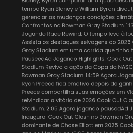
Blaney, Byron compartilhar o quão desaf
tempo Ryan Blaney e William Byron discuti
gerenciar as mudanças condições climát
Confrontos no Bowman Gray Stadium. 1:1
Jogando Race Rewind: O tempo leva à lo
Assista os destaques selvagens do 202
Gray Stadium em uma corrida que tinha 
PauseedAd Jogando Highlights: Cook Ou
Stadium Reviva a ação da Copa da NASC
Bowman Gray Stadium. 14:59 Agora Jog
Ryan Preece fica emotivo depois de ga
Preece compartilha suas emoções em Vic
reivindicar a vitória de 2026 Cook Out 
Stadium. 2:05 Agora jogando pausedAd 
Inaugural Cook Out Clash no Bowman Gra
dominante de Chase Elliott em 2025 Cook