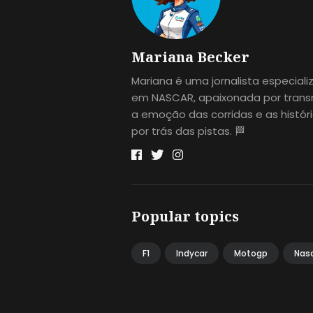
Mariana Becker
Mariana é uma jornalista especial
em NASCAR, apaixonada por transm
a emoção das corridas e as histór
por trás das pistas. 🏁
Popular topics
F1
Indycar
Motogp
Nas