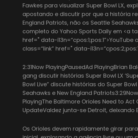
Fawkes para visualizar Super Bowl LX, exp
apostando e discutir por que a história 
England Patriots, não os Seattle Seahawks
completo do Yahoo Sports Daily em <a tar
href=" data-i13n=“cpos:1;pos:1”>YouTube 
class=“link” href=" data-i13n=“cpos:2;pos:
2:31Now PlayingPausedAd PlayingBrian Bald
gang discutir histórias Super Bowl LX ‘Sup
Bowl Live” discute histórias do Super Bowl
Seahawks e New England Patriots3:29No
PlayingThe Baltimore Orioles Need to Act
UpdateValdez junta-se Detroit, deixando 
Os Orioles devem rapidamente girar para
inicial, explorando a agência livre ou um