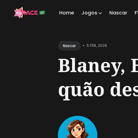
Home
Jogos
Nascar
F
Sear
for
•
5 FEB, 2026
Nascar
Blog
Blaney, 
quão des