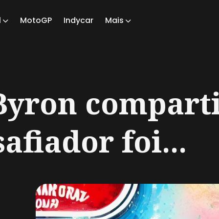
1
MotoGP
Indycar
Mais
ch
Byron comparti
afiador foi...