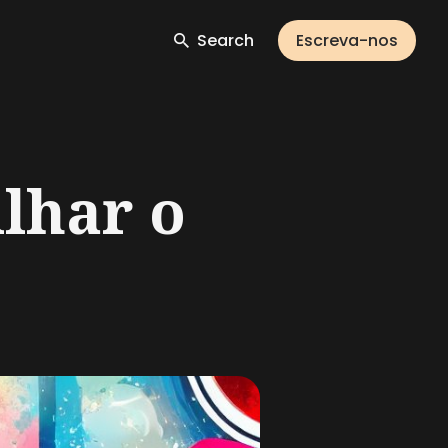
Search
Escreva-nos
lhar o