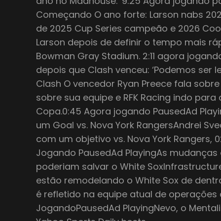
ano no Madhouse. ‘9:25 Agora jogando 
Começando O ano forte: Larson nabs 202
de 2025 Cup Series campeão e 2026 Cook 
Larson depois de definir o tempo mais rá
Bowman Gray Stadium. 2:11 agora jogand
depois que Clash venceu: ‘Podemos ser l
Clash O vencedor Ryan Preece fala sobre
sobre sua equipe e RFK Racing indo par
Copa.0:45 Agora jogando PausedAd Play
um Goal vs. Nova York RangersAndrei Sve
com um objetivo vs. Nova York Rangers,
Jogando PausedAd PlayingAs mudanças es
poderiam salvar o White SoxInfrastructur
estão remodelando o White Sox de dentro
é refletido na equipe atual de operações
JogandoPausedAd PlayingNevo, o Mentali