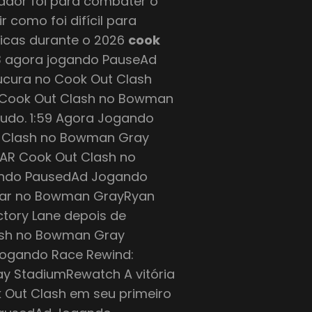
iador foi para combater o
r como foi difícil para
icas durante o 2026
cook
3 agora jogando PauseAd
ucura no Cook Out Clash
6 Cook Out Clash no Bowman
tudo. 1:59 Agora Jogando
t Clash no Bowman Gray
AR Cook Out Clash no
ando PausedAd Jogando
nhar no Bowman GrayRyan
tory Lane depois de
Clash no Bowman Gray
Jogando Race Rewind:
y StadiumRewatch A vitória
 Out Clash em seu primeiro