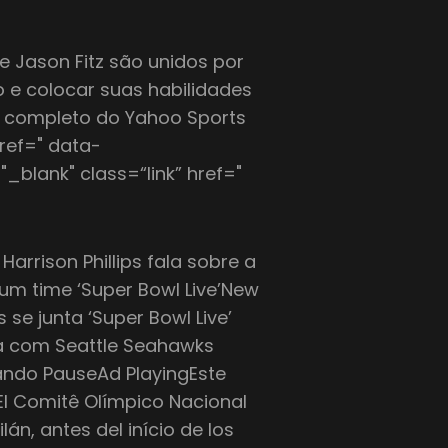
e Jason Fitz são unidos por
io e colocar suas habilidades
o completo do Yahoo Sports
href=" data-
"_blank" class=“link” href="
arrison Phillips fala sobre a
um time ‘Super Bowl Live’New
s se junta ‘Super Bowl Live’
ia com Seattle Seahawks
ando PauseAd PlayingEste
El Comitê Olímpico Nacional
án, antes del início de los