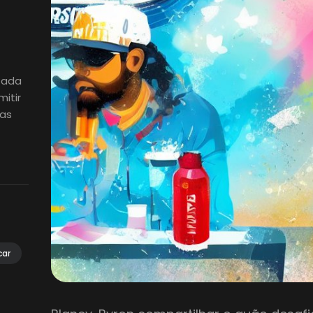
izada
itir
ias
car