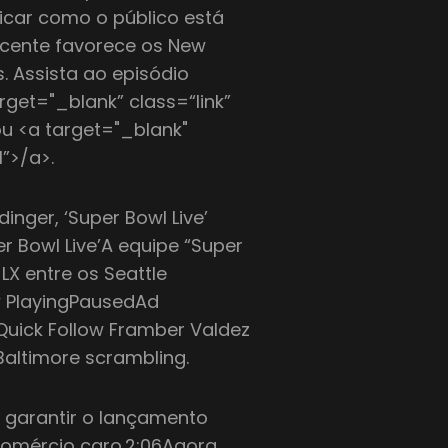
licar como o público está
recente favorece os New
. Assista ao episódio
get="_blank” class=“link”
ou <a target="_blank"
1”>/a>.
inger, ‘Super Bowl Live’
er Bowl Live’A equipe “Super
 LX entre os Seattle
w PlayingPausedAd
 Quick Follow Framber Valdez
Baltimore scrambling.
 garantir o lançamento
 comércio caro.2:06Agora