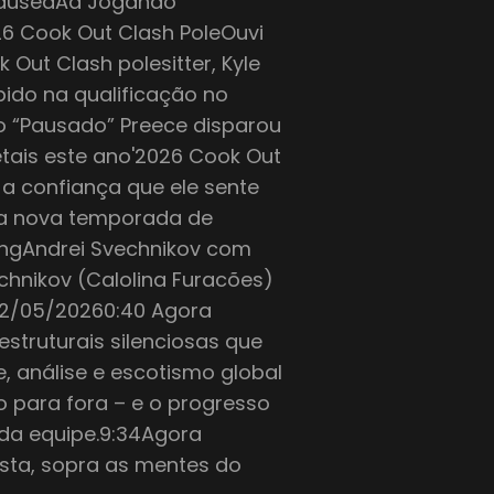
pausedAd Jogando
6 Cook Out Clash PoleOuvi
Out Clash polesitter, Kyle
pido na qualificação no
o “Pausado” Preece disparou
etais este ano'2026 Cook Out
 a confiança que ele sente
a a nova temporada de
ingAndrei Svechnikov com
chnikov (Calolina Furacões)
 02/05/20260:40 Agora
truturais silenciosas que
e, análise e escotismo global
 para fora – e o progresso
 da equipe.9:34Agora
sta, sopra as mentes do