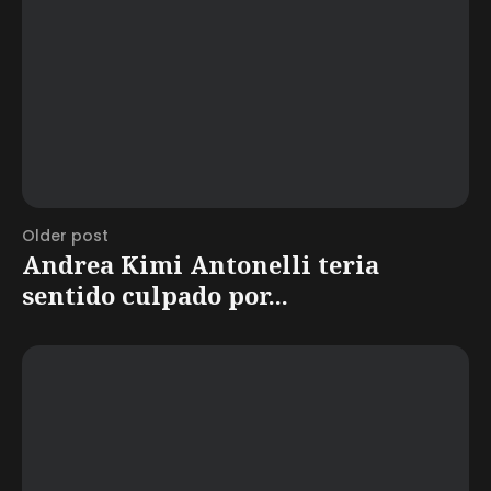
Older post
Andrea Kimi Antonelli teria
sentido culpado por...