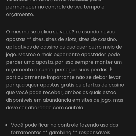
permanecer no controle de seu tempo e
orçamento.
O mesmo se aplica se você? re usando novas
apostas ** sites, sites de slots, sites de cassino,
aplicativos de cassino ou qualquer outro meio de
jogo. Mesmo o mais experiente apostador pode
perder uma aposta, por isso sempre manter um
orçamento e nunca perseguir suas perdas. É
particularmente importante não se deixar levar
por quaisquer apostas grátis ou ofertas de casino
que você pode receber, ambos os quais estão
disponíveis em abundância em sites de jogo, mas
deve ser abordado com cautela.
Você pode ficar no controle fazendo uso das
ferramentas ** gambling ** responsáveis