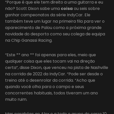
“Porque é que ele tem direito a uma guitarra e eu
não? Scott Dixon sabe uma
coisa
ou seis sobre
ganhar campeonatos da série IndyCar. Ele
também teve um lugar na primeira fila para ver o
aparecimento de Palou como a próxima grande
novidade do desporto como seu colega de equipa
na Chip Ganassi Racing.
“Este ** ano ** foi apenas para eles, meio que
qualquer coisa que eles tocam vai na direção
certa”, disse Dixon, que venceu na pista de Nashville
na corrida de 2022 da IndyCar. “Pode ser desde o
treino até o desenrolar da corrida. “Acho que
quando você olha para o campo e seus
concorrentes habituais, todos tiveram um ano
muito ruim.
Mas parabéns ao Alex e a todo o grupo do carro 10,