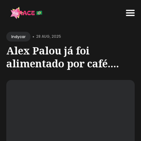
Search
•
for
28 AUG, 2025
Indycar
Blog
Alex Palou já foi
alimentado por café....