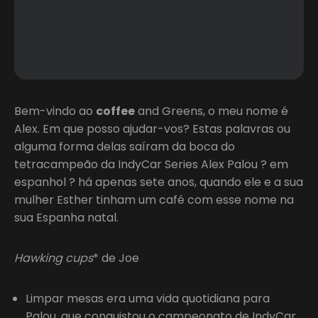
Bem-vindo ao
coffee
and Greens, o meu nome é
Alex. Em que posso ajudar-vos? Estas palavras ou
alguma forma delas saíram da boca do
tetracampeão da IndyCar Series Alex Palou ? em
espanhol ? há apenas sete anos, quando ele e a sua
mulher Esther tinham um café com esse nome na
sua Espanha natal.
Hawking cups
* de Joe
Limpar mesas era uma vida quotidiana para
Palou, que conquistou o campeonato de IndyCar