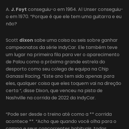
A.
J. Foyt
conseguiu-o em 1964. Al Unser conseguiu-
o em 1970. “Porque é que ele tem uma guitarra e eu
não?
Scott
dixon
sabe uma coisa ou seis sobre ganhar
campeonatos da série IndyCar. Ele também teve
um lugar na primeira fila para ver o aparecimento
de Palou como a próxima grande estrela do
desporto como seu colega de equipa na Chip
Ganassi Racing. “Este ano tem sido apenas para
eles, qualquer coisa que eles toquem vai na direção
certa “, disse Dixon, que venceu na pista de
Nashville na corrida de 2022 da IndyCar.
“Pode ser desde o treino até como a ** corrida
acontece **. “Acho que quando você olha para o
campo e seus concorrentes habituais, todos