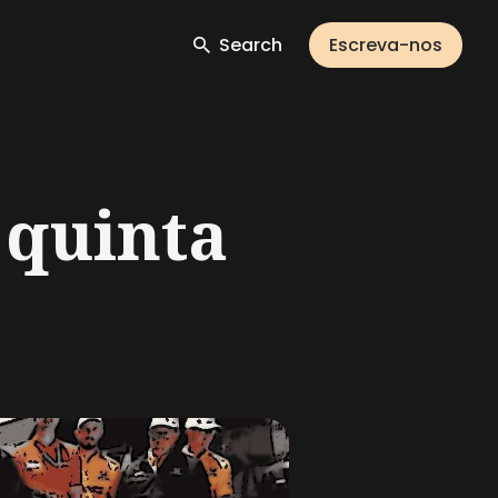
Search
Escreva-nos
 quinta