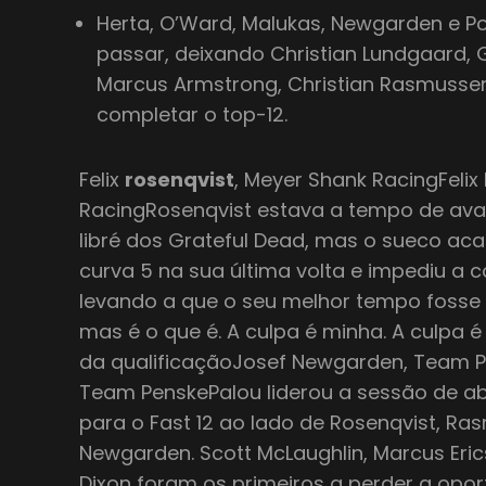
Herta, O’Ward, Malukas, Newgarden e
passar, deixando Christian Lundgaard, 
Marcus Armstrong, Christian Rasmussen 
completar o top-12.
Felix
rosenqvist
, Meyer Shank RacingFelix
RacingRosenqvist estava a tempo de ava
libré dos Grateful Dead, mas o sueco aca
curva 5 na sua última volta e impediu a 
levando a que o seu melhor tempo fosse 
mas é o que é. A culpa é minha. A culpa 
da qualificaçãoJosef Newgarden, Team 
Team PenskePalou liderou a sessão de a
para o Fast 12 ao lado de Rosenqvist, Ra
Newgarden. Scott McLaughlin, Marcus Eric
Dixon foram os primeiros a perder a opo