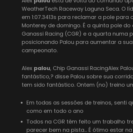
Alex
palou
está de volta ao comando apó
WeatherTech Raceway Laguna Seca. O líd
em 1:07.3413s para reclamar a pole para 
Monterey de domingo. É a quinta pole do 
Ganassi Racing (CGR) e a quarta numa pi
posicionando Palou para aumentar a su
campeonato.
Alex
palou
, Chip Ganassi RacingAlex Palo
fantástico,? disse Palou sobre sua corri
tem sido fantástico. Ontem (no) treino um
Em todas as sessões de treinos, senti 
como em todo o ano
Todos na CGR têm feito um trabalho 
parecer bem na pista… É ótimo estar na