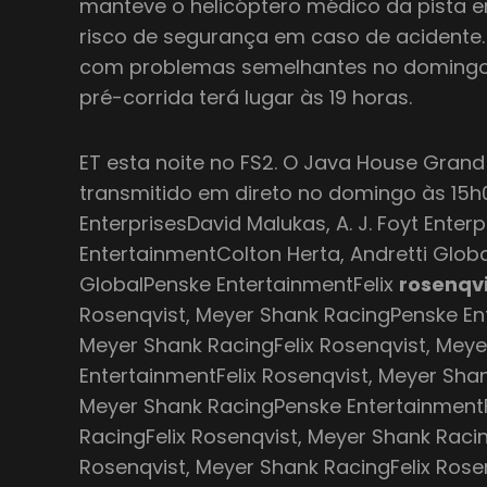
manteve o helicóptero médico da pista 
risco de segurança em caso de acidente
com problemas semelhantes no domingo
pré-corrida terá lugar às 19 horas.
ET esta noite no FS2. O Java House Grand 
transmitido em direto no domingo às 15h0
EnterprisesDavid Malukas, A. J. Foyt Enter
EntertainmentColton Herta, Andretti Globa
GlobalPenske EntertainmentFelix
rosenqv
Rosenqvist, Meyer Shank RacingPenske Ent
Meyer Shank RacingFelix Rosenqvist, Mey
EntertainmentFelix Rosenqvist, Meyer Shan
Meyer Shank RacingPenske EntertainmentF
RacingFelix Rosenqvist, Meyer Shank Raci
Rosenqvist, Meyer Shank RacingFelix Rose