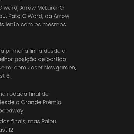
O’ward, Arrow McLarenO
lou, Pato O’Ward, da Arrow
ais lento com os mesmos
na primeira linha desde a
elhor posição de partida
erceiro, com Josef Newgarden,
t 6.
na rodada final de
 desde o Grande Prêmio
 Speedway
dos finais, mas Palou
st 12