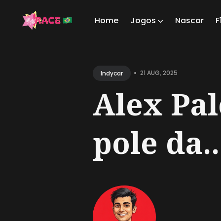
Home
Jogos
Nascar
F
Sear
for
•
21 AUG, 2025
Indycar
Blog
Alex Pal
pole da..