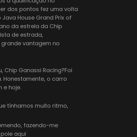
s a qualificação no
er dos pontos fez uma volta
o Java House Grand Prix of
ano da estrela da Chip
sta de estrada,
a grande vantagem no
u, Chip Ganassi Racing?Foi
da. Honestamente, o carro
 e hoje.
que tínhamos muito ritmo,
tremendo, fazendo-me
 pole aqui