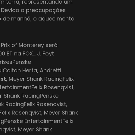
em terra, representando um
. Devido a preocupações
 de manhã, o aquecimento
Prix of Monterey será
0 ET na FOX… J. Foyt
prisesPenske
lColton Herta, Andretti
ist
, Meyer Shank RacingFelix
ertainmentFelix Rosenqvist,
er Shank RacingPenske
k RacingFelix Rosenqvist,
elix Rosenqvist, Meyer Shank
ngPenske EntertainmentFelix
nqvist, Meyer Shank