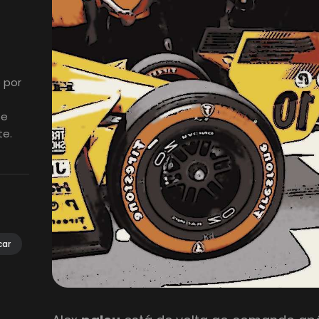
 por
 e
te.
car