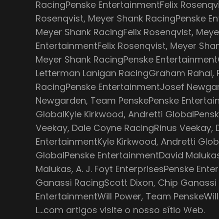
RacingPenske EntertainmentFelix Rosenqvi
Rosenqvist, Meyer Shank RacingPenske Ent
Meyer Shank RacingFelix Rosenqvist, Mey
EntertainmentFelix Rosenqvist, Meyer Shan
Meyer Shank RacingPenske Entertainment
Letterman Lanigan RacingGraham Rahal, 
RacingPenske EntertainmentJosef Newga
Newgarden, Team PenskePenske Entertain
GlobalKyle Kirkwood, Andretti GlobalPens
Veekay, Dale Coyne RacingRinus Veekay,
EntertainmentKyle Kirkwood, Andretti Glob
GlobalPenske EntertainmentDavid Malukas, 
Malukas, A. J. Foyt EnterprisesPenske Ente
Ganassi RacingScott Dixon, Chip Ganassi
EntertainmentWill Power, Team PenskeWil
L…com artigos visite o nosso sítio Web.