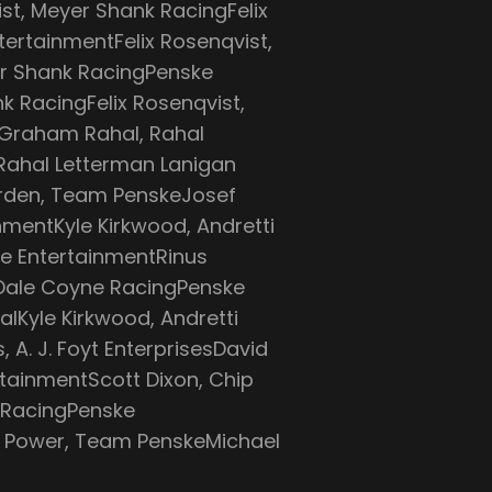
st, Meyer Shank RacingFelix
ertainmentFelix Rosenqvist,
er Shank RacingPenske
k RacingFelix Rosenqvist,
Graham Rahal, Rahal
Rahal Letterman Lanigan
rden, Team PenskeJosef
mentKyle Kirkwood, Andretti
ke EntertainmentRinus
 Dale Coyne RacingPenske
alKyle Kirkwood, Andretti
A. J. Foyt EnterprisesDavid
rtainmentScott Dixon, Chip
 RacingPenske
l Power, Team PenskeMichael