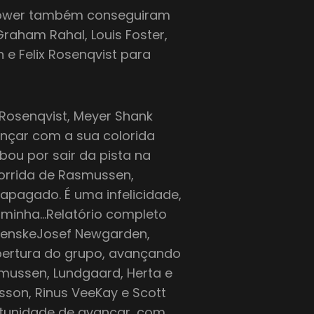
 Power também conseguiram
Graham Rahal, Louis Foster,
e Felix Rosenqvist para
 Rosenqvist, Meyer Shank
nçar com a sua colorida
bou por sair da pista na
corrida de Rasmussen,
apagado. É uma infelicidade,
é minha…Relatório completo
PenskeJosef Newgarden,
bertura do grupo, avançando
smussen, Lundgaard, Herta e
sson, Rinus VeeKay e Scott
rtunidade de avançar, com