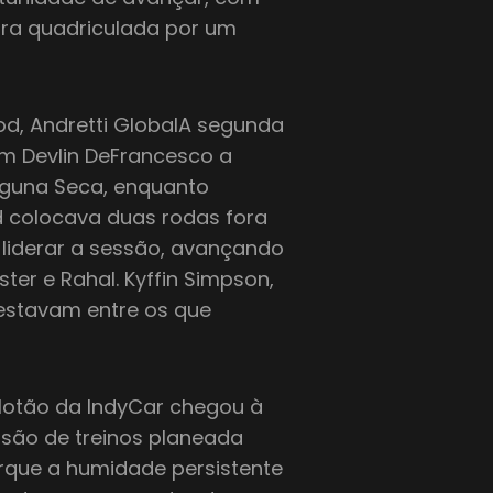
ira quadriculada por um
ood, Andretti GlobalA segunda
m Devlin DeFrancesco a
aguna Seca, enquanto
d colocava duas rodas fora
 liderar a sessão, avançando
ter e Rahal. Kyffin Simpson,
i estavam entre os que
pelotão da IndyCar chegou à
ssão de treinos planeada
rque a humidade persistente