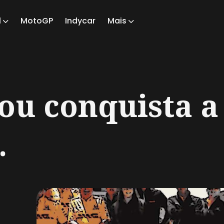
1
MotoGP
Indycar
Mais
ch
ou conquista a
.