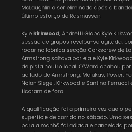
McLaughlin a ser eliminado após a bande
último esforço de Rasmussen.
Kyle
kirkwood
, Andretti GlobalKyle Kirkw
sessão de grupos revelou-se agitada, co
rodar na icónica secção Corkscrew de L
Armstrong saltava por ela e Kyle Kirkwoo
de pista noutro local. O’Ward acabou por
ao lado de Armstrong, Malukas, Power, Fos
Nolan Siegel, Kirkwood e Santino Ferrucc
ficaram de fora.
A qualificação foi a primeira vez que o 
superfície de corrida no sábado. Uma se
para a manhã foi adiada e cancelada po